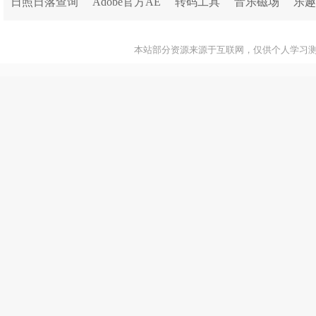
日照日落查询
Adobe官方AE
转码工具
音乐磁场
乐趣
本站部分资源来源于互联网，仅供个人学习测